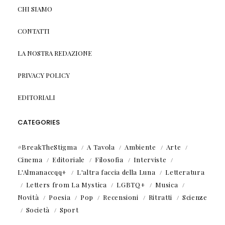
CHI SIAMO
CONTATTI
LA NOSTRA REDAZIONE
PRIVACY POLICY
EDITORIALI
CATEGORIES
#BreakTheStigma
A Tavola
Ambiente
Arte
Cinema
Editoriale
Filosofia
Interviste
L'Almanaccqq+
L'altra faccia della Luna
Letteratura
Letters from La Mystica
LGBTQ+
Musica
Novità
Poesia
Pop
Recensioni
Ritratti
Scienze
Società
Sport