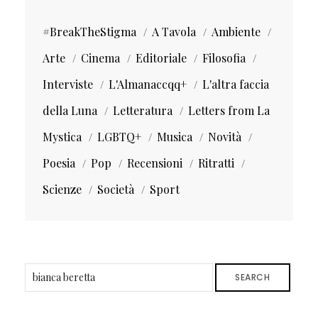
#BreakTheStigma
A Tavola
Ambiente
Arte
Cinema
Editoriale
Filosofia
Interviste
L'Almanaccqq+
L'altra faccia
della Luna
Letteratura
Letters from La
Mystica
LGBTQ+
Musica
Novità
Poesia
Pop
Recensioni
Ritratti
Scienze
Società
Sport
SEARCH