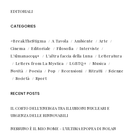
EDITORIALI
CATEGORIES
#BreakTheStigma
A Tavola
Ambiente
Arte
Cinema
Editoriale
Filosofia
Interviste
L'Almanaccqq+
L'altra faccia della Luna
Letteratura
Letters from La Mystica
LGBTQ+
Musica
Novità
Poesia
Pop
Recensioni
Ritratti
Scienze
Società
Sport
RECENT POSTS
IL COSTO DELL’ENERGIA TRA ILLUSIONI NUCLEARI E
URGENZA DELLE RINNOVABILI
NESSUNO È IL MIO NOME – L’ULTIMA EPOPEA DI NOLAN