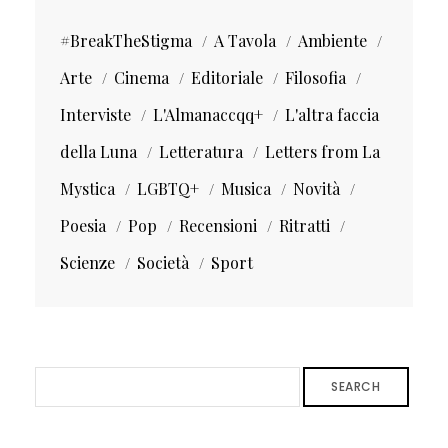
#BreakTheStigma
A Tavola
Ambiente
Arte
Cinema
Editoriale
Filosofia
Interviste
L'Almanaccqq+
L'altra faccia
della Luna
Letteratura
Letters from La
Mystica
LGBTQ+
Musica
Novità
Poesia
Pop
Recensioni
Ritratti
Scienze
Società
Sport
SEARCH