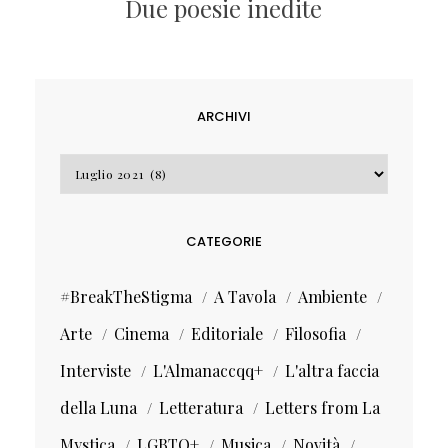
Due poesie inedite
ARCHIVI
Archivi
CATEGORIE
#BreakTheStigma
A Tavola
Ambiente
Arte
Cinema
Editoriale
Filosofia
Interviste
L'Almanaccqq+
L'altra faccia
della Luna
Letteratura
Letters from La
Mystica
LGBTQ+
Musica
Novità