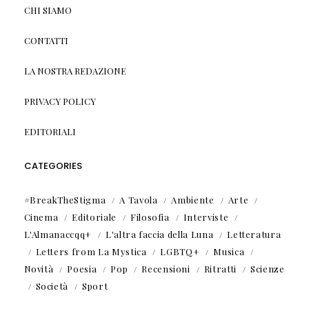
CHI SIAMO
CONTATTI
LA NOSTRA REDAZIONE
PRIVACY POLICY
EDITORIALI
CATEGORIES
#BreakTheStigma
A Tavola
Ambiente
Arte
Cinema
Editoriale
Filosofia
Interviste
L'Almanaccqq+
L'altra faccia della Luna
Letteratura
Letters from La Mystica
LGBTQ+
Musica
Novità
Poesia
Pop
Recensioni
Ritratti
Scienze
Società
Sport