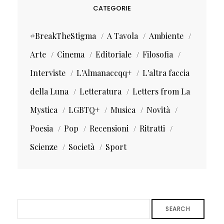
CATEGORIE
#BreakTheStigma
A Tavola
Ambiente
Arte
Cinema
Editoriale
Filosofia
Interviste
L'Almanaccqq+
L'altra faccia
della Luna
Letteratura
Letters from La
Mystica
LGBTQ+
Musica
Novità
Poesia
Pop
Recensioni
Ritratti
Scienze
Società
Sport
SEARCH