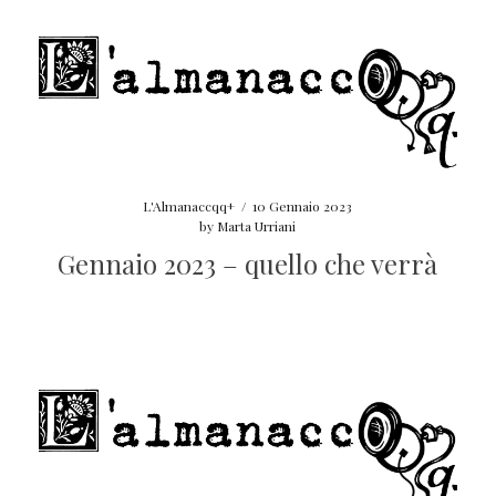
L'Almanaccqq+
/
10 Gennaio 2023
by
Marta Urriani
Gennaio 2023 – quello che verrà