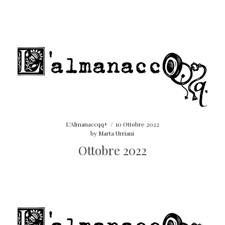
L'Almanaccqq+
/
10 Ottobre 2022
by
Marta Urriani
Ottobre 2022