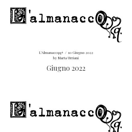
L'Almanaccqq+
/
10 Giugno 2022
by
Marta Urriani
Giugno 2022