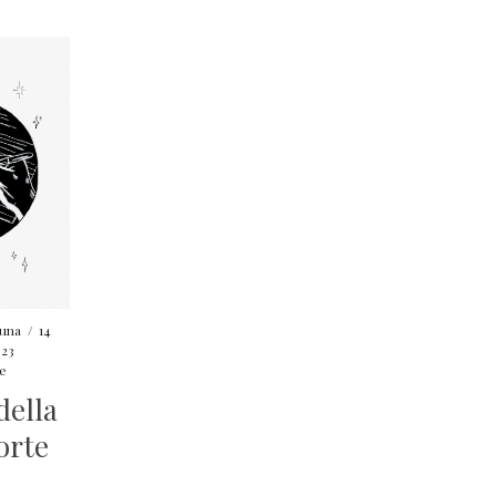
Luna
/
14
023
e
della
orte