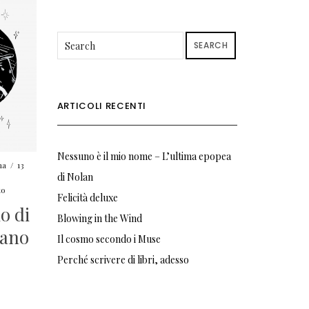
SEARCH
ARTICOLI RECENTI
Nessuno è il mio nome – L’ultima epopea
na
/
13
di Nolan
to
Felicità deluxe
io di
Blowing in the Wind
mano
Il cosmo secondo i Muse
Perché scrivere di libri, adesso