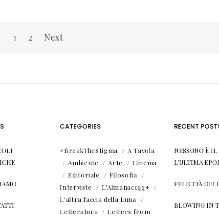
1
2
Next
S
CATEGORIES
RECENT POST
COLI
#BreakTheStigma
A Tavola
NESSUNO È I
ICHE
L’ULTIMA EPO
Ambiente
Arte
Cinema
Editoriale
Filosofia
SIAMO
FELICITÀ DEL
Interviste
L'Almanaccqq+
L'altra faccia della Luna
ATTI
BLOWING IN 
Letteratura
Letters from