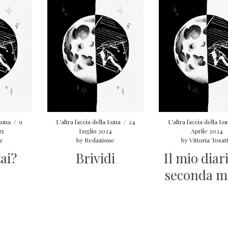
 Luna
/
9
L'altra faccia della Luna
/
24
L'altra faccia della Lu
25
Luglio 2024
Aprile 2024
e
by
Redazione
by
Vittoria Tosat
ai?
Brividi
Il mio diar
seconda 