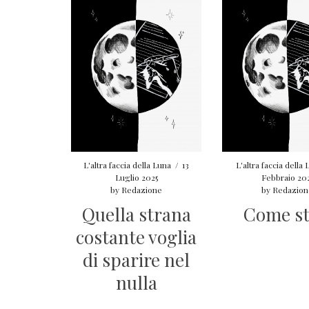
L'altra faccia della Luna
/
13
L'altra faccia della
Luglio 2025
Febbraio 20
by
Redazione
by
Redazion
Quella strana
Come st
costante voglia
di sparire nel
nulla