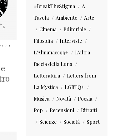
#BreakTheStigma
A
Tavola
Ambiente
Arte
Cinema
Editoriale
Filosofia
Interviste
una
/
2
L'Almanaccqq+
L'altra
faccia della Luna
ne
Letteratura
Letters from
tro
La Mystica
LGBTQ+
Musica
Novità
Poesia
Pop
Recensioni
Ritratti
Scienze
Società
Sport