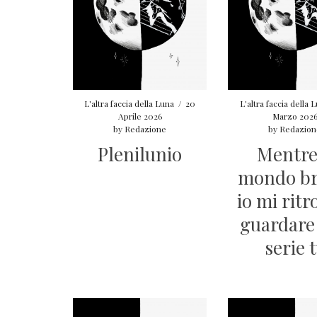
L'altra faccia della Luna
/
20
L'altra faccia della 
Aprile 2026
Marzo 202
by
Redazione
by
Redazion
Plenilunio
Mentre 
mondo br
io mi ritr
guardare
serie 