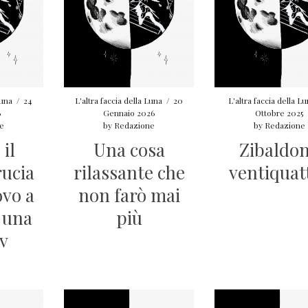
Luna
/
24
L'altra faccia della Luna
/
20
L'altra faccia della L
6
Gennaio 2026
Ottobre 2025
e
by
Redazione
by
Redazione
il
Una cosa
Zibaldo
ucia
rilassante che
ventiquat
ovo a
non farò mai
 una
più
tv