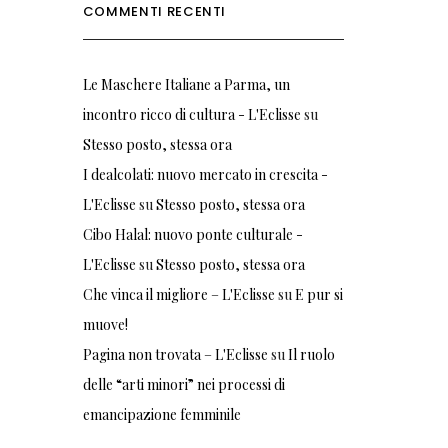
COMMENTI RECENTI
Le Maschere Italiane a Parma, un
incontro ricco di cultura - L'Eclisse
su
Stesso posto, stessa ora
I dealcolati: nuovo mercato in crescita -
L'Eclisse
su
Stesso posto, stessa ora
Cibo Halal: nuovo ponte culturale -
L'Eclisse
su
Stesso posto, stessa ora
Che vinca il migliore – L'Eclisse
su
E pur si
muove!
Pagina non trovata – L'Eclisse
su
Il ruolo
delle “arti minori” nei processi di
emancipazione femminile