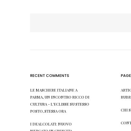
Navigazione
articoli
RECENT COMMENTS
PAGE
LE MASCHERE ITALIANE A
ARTI
PARMA, UN INCONTRO RICCO DI
RUBR
CULTURA - L'ECLISSE
SU
STESSO
CHI 
POSTO, STESSA ORA
CONT
I DEALCOLATI: NUOVO
MERCATO IN CRESCITA -