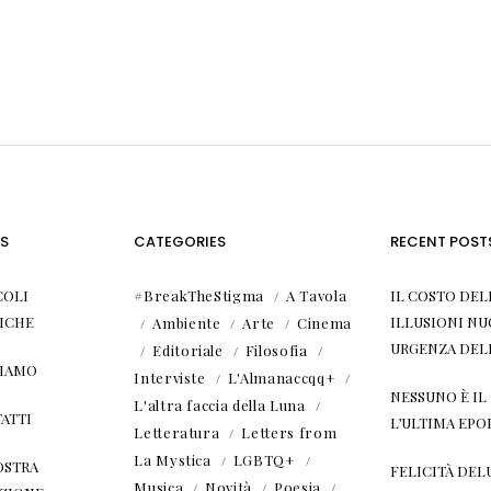
S
CATEGORIES
RECENT POST
COLI
#BreakTheStigma
A Tavola
IL COSTO DEL
ICHE
ILLUSIONI NU
Ambiente
Arte
Cinema
URGENZA DEL
Editoriale
Filosofia
SIAMO
Interviste
L'Almanaccqq+
NESSUNO È I
L'altra faccia della Luna
ATTI
L’ULTIMA EPO
Letteratura
Letters from
La Mystica
LGBTQ+
OSTRA
FELICITÀ DEL
Musica
Novità
Poesia