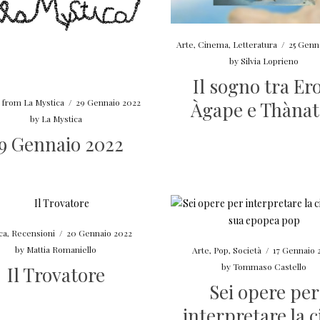
Arte
,
Cinema
,
Letteratura
/
25 Genn
by
Silvia Loprieno
Il sogno tra Ero
 from La Mystica
/
29 Gennaio 2022
Àgape e Thànat
by
La Mystica
9 Gennaio 2022
ca
,
Recensioni
/
20 Gennaio 2022
by
Mattia Romaniello
Arte
,
Pop
,
Società
/
17 Gennaio 
by
Tommaso Castello
Il Trovatore
Sei opere per
interpretare la c