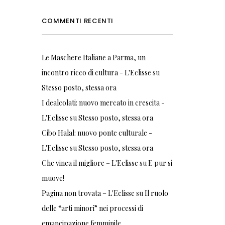
COMMENTI RECENTI
Le Maschere Italiane a Parma, un
incontro ricco di cultura - L'Eclisse
su
Stesso posto, stessa ora
I dealcolati: nuovo mercato in crescita -
L'Eclisse
su
Stesso posto, stessa ora
Cibo Halal: nuovo ponte culturale -
L'Eclisse
su
Stesso posto, stessa ora
Che vinca il migliore – L'Eclisse
su
E pur si
muove!
Pagina non trovata – L'Eclisse
su
Il ruolo
delle “arti minori” nei processi di
emancipazione femminile