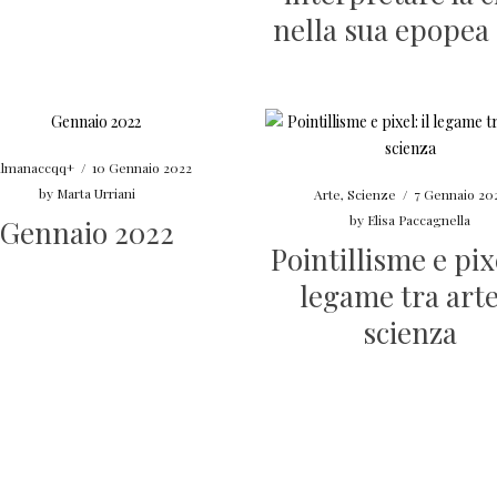
nella sua epopea
Almanaccqq+
/
10 Gennaio 2022
by
Marta Urriani
Arte
,
Scienze
/
7 Gennaio 20
by
Elisa Paccagnella
Gennaio 2022
Pointillisme e pixe
legame tra arte
scienza