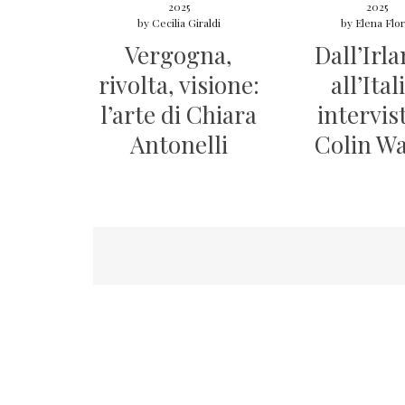
2025
2025
by
Cecilia Giraldi
by
Elena Flor
Vergogna,
Dall’Irl
rivolta, visione:
all’Ital
l’arte di Chiara
intervis
Antonelli
Colin W
Navigazione
articoli