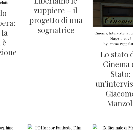
Liberiamo le
lutti
zuppiere – il
do
progetto di una
bera:
sognatrice
 la
Cinema
,
Interviste
,
Soc
Maggio 2026
 è
by
Emma Pappala
zione
Lo stato 
Cinema 
Stato:
un’intervis
Giacom
Manzol