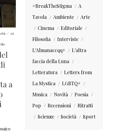
#BreakTheStigma
A
Tavola
Ambiente
Arte
Cinema
Editoriale
ietà
/
29
Filosofia
Interviste
rdo
L'Almanaccqq+
L'altra
del
faccia della Luna
di
Letteratura
Letters from
ta a
La Mystica
LGBTQ+
o
Musica
Novità
Poesia
i
Pop
Recensioni
Ritratti
Scienze
Società
Sport