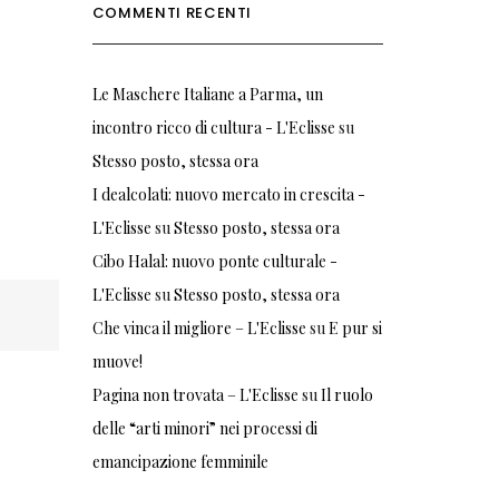
COMMENTI RECENTI
Le Maschere Italiane a Parma, un
incontro ricco di cultura - L'Eclisse
su
Stesso posto, stessa ora
I dealcolati: nuovo mercato in crescita -
L'Eclisse
su
Stesso posto, stessa ora
Cibo Halal: nuovo ponte culturale -
L'Eclisse
su
Stesso posto, stessa ora
Che vinca il migliore – L'Eclisse
su
E pur si
muove!
Pagina non trovata – L'Eclisse
su
Il ruolo
delle “arti minori” nei processi di
emancipazione femminile