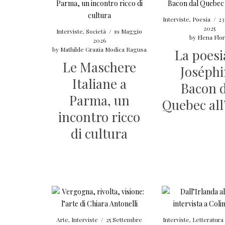
Interviste
,
Poesia
/
2
2025
Interviste
,
Società
/
19 Maggio
by
Elena Flor
2026
by
Mathilde Grazia Modica Ragusa
La poesi
Le Maschere
Joséph
Italiane a
Bacon 
Parma, un
Quebec all’
incontro ricco
di cultura
Arte
,
Interviste
/
25 Settembre
Interviste
,
Letteratura