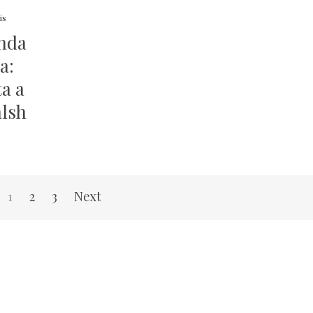
is
anda
ia:
ta a
alsh
1
2
3
Next