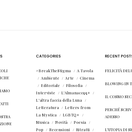
S
CATEGORIES
RECENT POST
COLI
#BreakTheStigma
A Tavola
FELICITÀ DEL
ICHE
Ambiente
Arte
Cinema
BLOWING IN 
Editoriale
Filosofia
SIAMO
Interviste
L'Almanaccqq+
IL COSMO SE
L'altra faccia della Luna
ATTI
Letteratura
Letters from
PERCHÉ SCRIVE
La Mystica
LGBTQ+
OSTRA
ADESSO
Musica
Novità
Poesia
ZIONE
Pop
Recensioni
Ritratti
L’UTOPIA DI SE