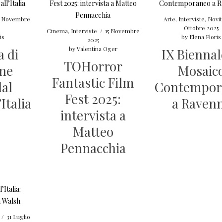
3 Novembre
Arte
,
Interviste
,
Novit
Ottobre 2025
Cinema
,
Interviste
/
15 Novembre
is
by
Elena Floris
2025
by
Valentina Oger
a di
IX Biennal
TOHorror
ine
Mosaic
Fantastic Film
dal
Contempor
Fest 2025:
Italia
a Raven
intervista a
Matteo
Pennacchia
/
31 Luglio