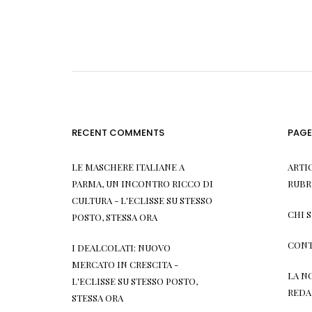
RECENT COMMENTS
PAGE
LE MASCHERE ITALIANE A
ARTI
PARMA, UN INCONTRO RICCO DI
RUBR
CULTURA - L'ECLISSE
SU
STESSO
CHI 
POSTO, STESSA ORA
CONT
I DEALCOLATI: NUOVO
MERCATO IN CRESCITA -
LA N
L'ECLISSE
SU
STESSO POSTO,
REDA
STESSA ORA