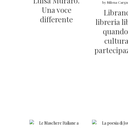
Luisa Muraro.
by
Milena Cargne
Una voce
Libran
differente
libreria li
quando
cultura
partecipa