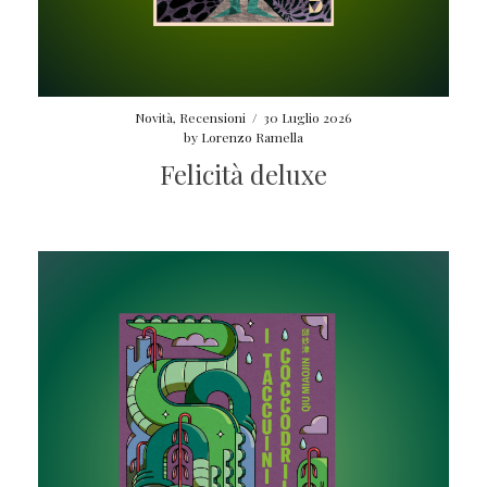
Novità
,
Recensioni
/
30 Luglio 2026
by
Lorenzo Ramella
Felicità deluxe