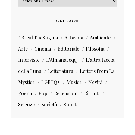
CATEGORIE
#BreakTheStigma
A Tavola
Ambiente
Arte
Cinema
Editoriale
Filosofia
Interviste
L'Almanaccqq+
L'altra faccia
della Luna
Letteratura
Letters from La
Mystica
LGBTQ+
Musica
Novità
Poesia
Pop
Recensioni
Ritratti
Scienze
Società
Sport