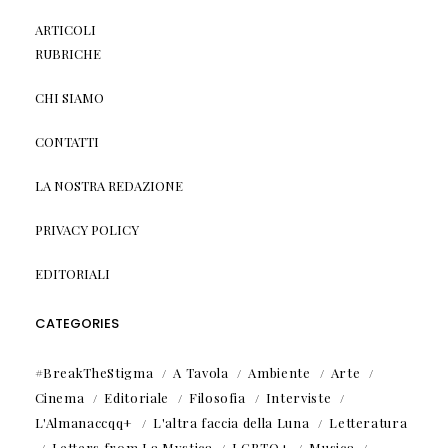
ARTICOLI
RUBRICHE
CHI SIAMO
CONTATTI
LA NOSTRA REDAZIONE
PRIVACY POLICY
EDITORIALI
CATEGORIES
#BreakTheStigma
A Tavola
Ambiente
Arte
Cinema
Editoriale
Filosofia
Interviste
L'Almanaccqq+
L'altra faccia della Luna
Letteratura
Letters from La Mystica
LGBTQ+
Musica