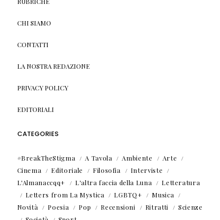
RUBRICHE
CHI SIAMO
CONTATTI
LA NOSTRA REDAZIONE
PRIVACY POLICY
EDITORIALI
CATEGORIES
#BreakTheStigma
A Tavola
Ambiente
Arte
Cinema
Editoriale
Filosofia
Interviste
L'Almanaccqq+
L'altra faccia della Luna
Letteratura
Letters from La Mystica
LGBTQ+
Musica
Novità
Poesia
Pop
Recensioni
Ritratti
Scienze
Società
Sport