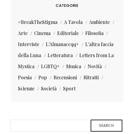
CATEGORIE
#BreakTheStigma
A Tavola
Ambiente
Arte
Cinema
Editoriale
Filosofia
Interviste
L'Almanaccqq+
L'altra faccia
della Luna
Letteratura
Letters from La
Mystica
LGBTQ+
Musica
Novità
Poesia
Pop
Recensioni
Ritratti
Scienze
Società
Sport
SEARCH