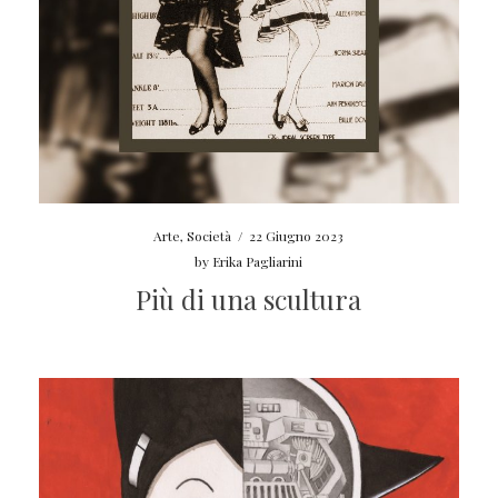
Arte
,
Società
/
22 Giugno 2023
by
Erika Pagliarini
Più di una scultura