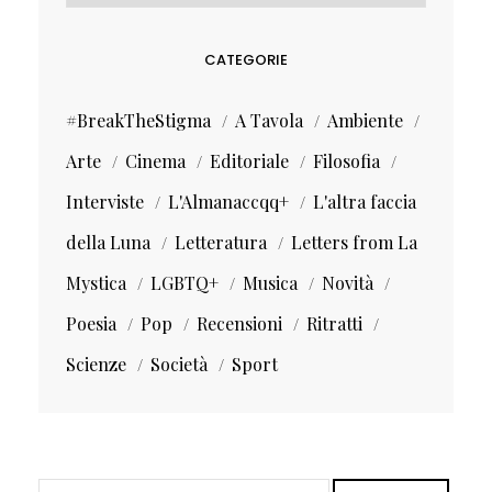
CATEGORIE
#BreakTheStigma
A Tavola
Ambiente
Arte
Cinema
Editoriale
Filosofia
Interviste
L'Almanaccqq+
L'altra faccia
della Luna
Letteratura
Letters from La
Mystica
LGBTQ+
Musica
Novità
Poesia
Pop
Recensioni
Ritratti
Scienze
Società
Sport