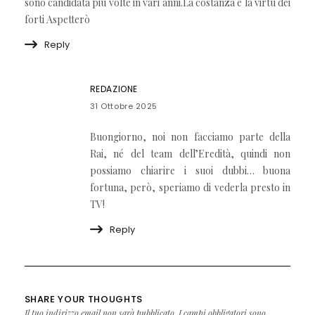
sono candidata più volte in vari anni.La costanza è la virtù dei
forti Aspetterò
Reply
REDAZIONE
31 Ottobre 2025
Buongiorno, noi non facciamo parte della
Rai, né del team dell’Eredità, quindi non
possiamo chiarire i suoi dubbi… buona
fortuna, però, speriamo di vederla presto in
TV!
Reply
SHARE YOUR THOUGHTS
Il tuo indirizzo email non sarà pubblicato.
I campi obbligatori sono