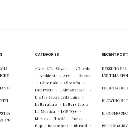
S
CATEGORIES
RECENT POST
COLI
#BreakTheStigma
A Tavola
NESSUNO È I
ICHE
L’ULTIMA EPO
Ambiente
Arte
Cinema
Editoriale
Filosofia
SIAMO
FELICITÀ DEL
Interviste
L'Almanaccqq+
L'altra faccia della Luna
ATTI
BLOWING IN 
Letteratura
Letters from
La Mystica
LGBTQ+
OSTRA
IL COSMO SE
Musica
Novità
Poesia
ZIONE
Pop
Recensioni
Ritratti
PERCHÉ SCRIVE