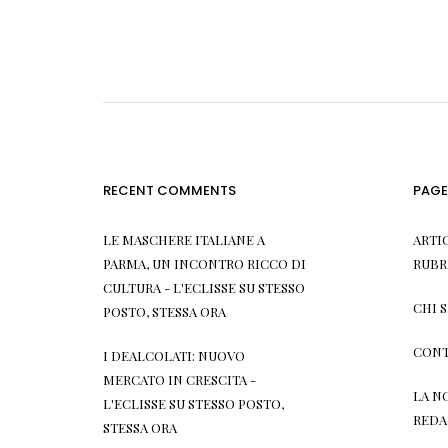
RECENT COMMENTS
PAGE
LE MASCHERE ITALIANE A
ARTI
PARMA, UN INCONTRO RICCO DI
RUBR
CULTURA - L'ECLISSE
SU
STESSO
CHI 
POSTO, STESSA ORA
CONT
I DEALCOLATI: NUOVO
MERCATO IN CRESCITA -
LA N
L'ECLISSE
SU
STESSO POSTO,
REDA
STESSA ORA