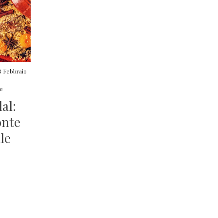
8 Febbraio
e
al:
onte
le