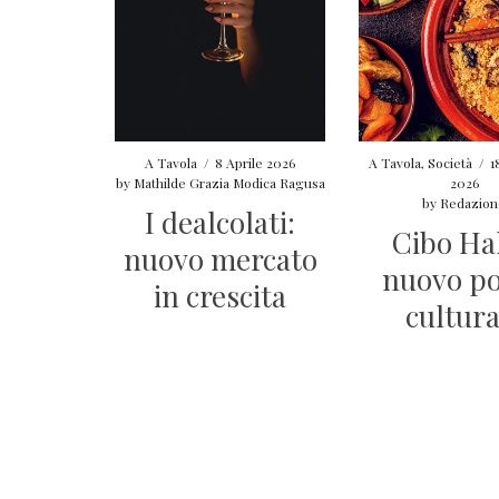
A Tavola
/
8 Aprile 2026
A Tavola
,
Società
/
1
by
Mathilde Grazia Modica Ragusa
2026
by
Redazion
I dealcolati:
Cibo Hal
nuovo mercato
nuovo p
in crescita
cultura