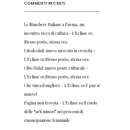
COMMENTI RECENTI
Le Maschere Italiane a Parma, un
incontro ricco di cultura - L'Eclisse
su
Stesso posto, stessa ora
I dealcolati: nuovo mercato in crescita -
L'Eclisse
su
Stesso posto, stessa ora
Cibo Halal: nuovo ponte culturale -
L'Eclisse
su
Stesso posto, stessa ora
Che vinca il migliore – L'Eclisse
su
E pur si
muove!
Pagina non trovata – L'Eclisse
su
Il ruolo
delle “arti minori” nei processi di
emancipazione femminile