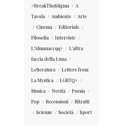
#BreakTheStigma
A
Tavola
Ambiente
Arte
Cinema
Editoriale
Filosofia
Interviste
L'Almanaccqq+
L'altra
faccia della Luna
Letteratura
Letters from
La Mystica
LGBTQ+
Musica
Novità
Poesia
Pop
Recensioni
Ritratti
Scienze
Società
Sport