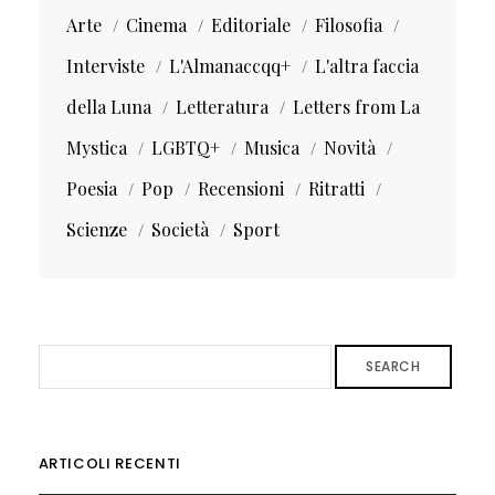
Arte
Cinema
Editoriale
Filosofia
Interviste
L'Almanaccqq+
L'altra faccia
della Luna
Letteratura
Letters from La
Mystica
LGBTQ+
Musica
Novità
Poesia
Pop
Recensioni
Ritratti
Scienze
Società
Sport
SEARCH
ARTICOLI RECENTI