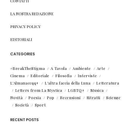
CONTATTI
LA NOSTRA REDAZIONE
PRIVACY POLICY
EDITORIALI
CATEGORIES
#BreakTheStigma
A Tavola
Ambiente
Arte
Cinema
Editoriale
Filosofia
Interviste
L'Almanaccqq+
L'altra faccia della Luna
Letteratura
Letters from La Mystica
LGBTQ+
Musica
Novità
Poesia
Pop
Recensioni
Ritratti
Scienze
Società
Sport
RECENT POSTS