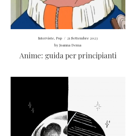
Interviste
,
Pop
/
21 Settembre 2023
by
Joanna Dema
Anime: guida per principianti