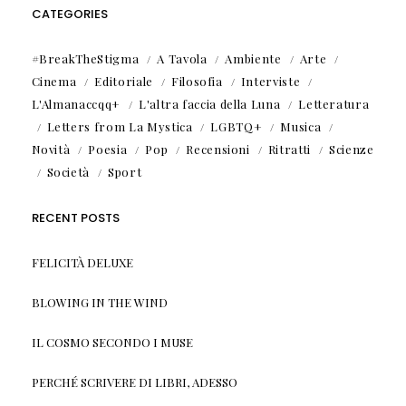
CATEGORIES
#BreakTheStigma
A Tavola
Ambiente
Arte
Cinema
Editoriale
Filosofia
Interviste
L'Almanaccqq+
L'altra faccia della Luna
Letteratura
Letters from La Mystica
LGBTQ+
Musica
Novità
Poesia
Pop
Recensioni
Ritratti
Scienze
Società
Sport
RECENT POSTS
FELICITÀ DELUXE
BLOWING IN THE WIND
IL COSMO SECONDO I MUSE
PERCHÉ SCRIVERE DI LIBRI, ADESSO