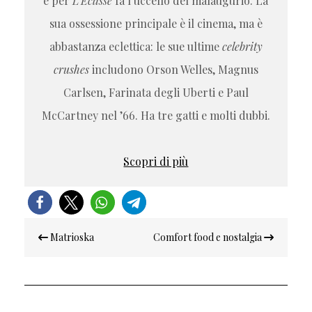
e per
L’Eclisse
fa l’uccello del malaugurio. La
sua ossessione principale è il cinema, ma è
abbastanza eclettica: le sue ultime
celebrity
crushes
includono Orson Welles, Magnus
Carlsen, Farinata degli Uberti e Paul
McCartney nel ’66. Ha tre gatti e molti dubbi.
Scopri di più
Navigazione
Matrioska
Comfort food e nostalgia
articoli