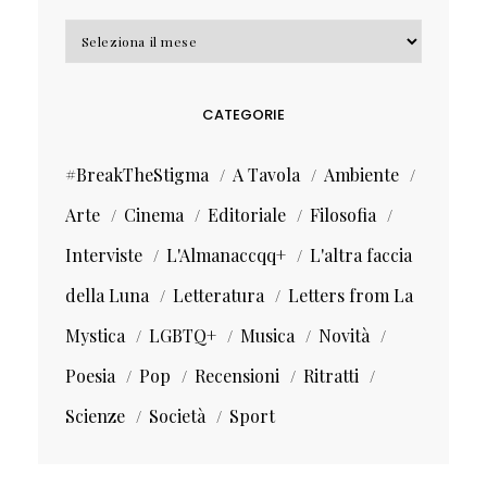
Archivi
CATEGORIE
#BreakTheStigma
A Tavola
Ambiente
Arte
Cinema
Editoriale
Filosofia
Interviste
L'Almanaccqq+
L'altra faccia
della Luna
Letteratura
Letters from La
Mystica
LGBTQ+
Musica
Novità
Poesia
Pop
Recensioni
Ritratti
Scienze
Società
Sport