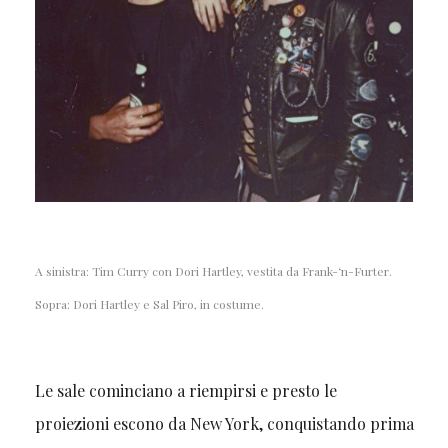
A sinistra: Tim Curry con Dori Hartley, vestita da Frank-‘n-Furter.
Sopra: Dori Hartley e Sal Piro, in costume.
Le sale cominciano a riempirsi e presto le
proiezioni escono da New York, conquistando prima