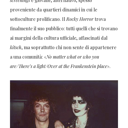
screenings
è giovane, alternativo, spesso
proveniente da quartieri dinamici in cui le
sottoculture prolificano. Il
Rocky Horror
trova
finalmente il suo pubblico: tutti quelli che si trovano
ai margini della cultura ufficiale, affascinati dal
kitsch
, ma soprattutto chi non sente di appartenere
a una comunità: «
No matter what or who you
are/There’s a light/Over at the Frankenstein place
».