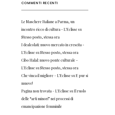
COMMENTI RECENTI
Le Maschere Italiane a Parma, un
incontro ricco di cultura - L'Eclisse
su
Stesso posto, stessa ora
I dealcolati: nuovo mercato in crescita -
L'Eclisse
su
Stesso posto, stessa ora
Cibo Halal: nuovo ponte culturale -
L'Eclisse
su
Stesso posto, stessa ora
Che vinca il migliore – L'Eclisse
su
E pur si
muove!
Pagina non trovata – L'Eclisse
su
Il ruolo
delle “arti minori” nei processi di
emancipazione femminile