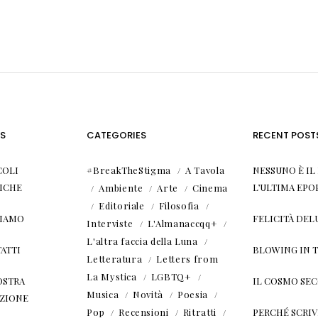
S
CATEGORIES
RECENT POST
COLI
#BreakTheStigma
A Tavola
NESSUNO È I
ICHE
L’ULTIMA EPO
Ambiente
Arte
Cinema
Editoriale
Filosofia
SIAMO
FELICITÀ DEL
Interviste
L'Almanaccqq+
L'altra faccia della Luna
ATTI
BLOWING IN 
Letteratura
Letters from
La Mystica
LGBTQ+
OSTRA
IL COSMO SE
Musica
Novità
Poesia
ZIONE
Pop
Recensioni
Ritratti
PERCHÉ SCRIVE