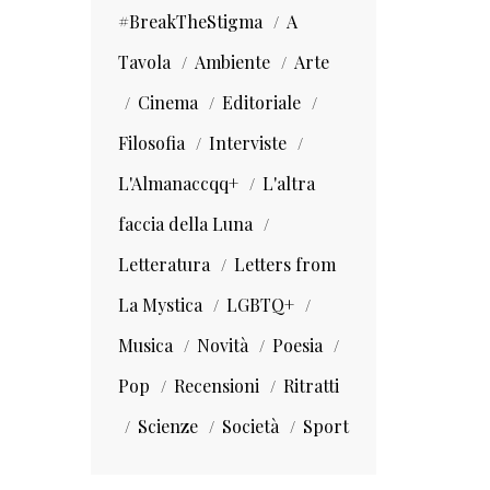
#BreakTheStigma
A
Tavola
Ambiente
Arte
Cinema
Editoriale
Filosofia
Interviste
L'Almanaccqq+
L'altra
faccia della Luna
Letteratura
Letters from
La Mystica
LGBTQ+
Musica
Novità
Poesia
Pop
Recensioni
Ritratti
Scienze
Società
Sport