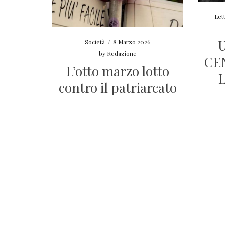
Let
U
Società
/
8 Marzo 2026
by
Redazione
CE
L’otto marzo lotto
contro il patriarcato