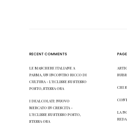
RECENT COMMENTS
PAGE
LE MASCHERE ITALIANE A
ARTI
PARMA, UN INCONTRO RICCO DI
RUBR
CULTURA - L'ECLISSE
SU
STESSO
CHI 
POSTO, STESSA ORA
CONT
I DEALCOLATI: NUOVO
MERCATO IN CRESCITA -
LA N
L'ECLISSE
SU
STESSO POSTO,
REDA
STESSA ORA