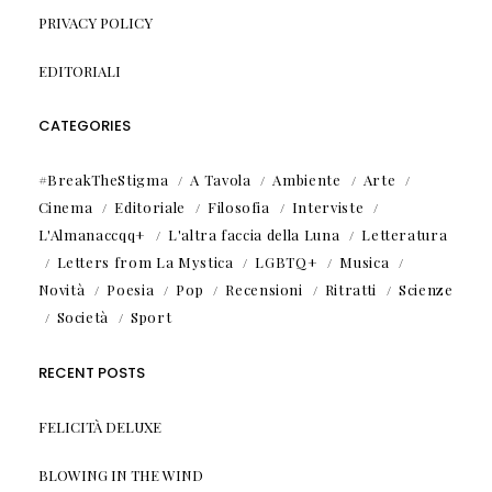
PRIVACY POLICY
EDITORIALI
CATEGORIES
#BreakTheStigma
A Tavola
Ambiente
Arte
Cinema
Editoriale
Filosofia
Interviste
L'Almanaccqq+
L'altra faccia della Luna
Letteratura
Letters from La Mystica
LGBTQ+
Musica
Novità
Poesia
Pop
Recensioni
Ritratti
Scienze
Società
Sport
RECENT POSTS
FELICITÀ DELUXE
BLOWING IN THE WIND