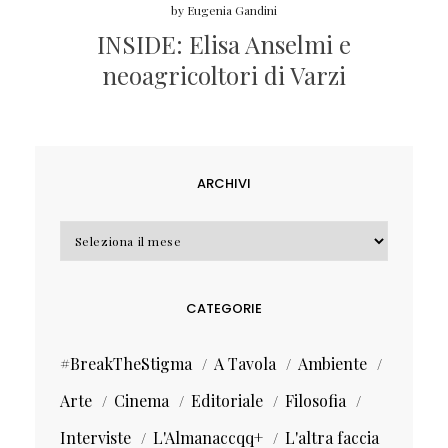
by
Eugenia Gandini
INSIDE: Elisa Anselmi e
neoagricoltori di Varzi
ARCHIVI
Archivi
CATEGORIE
#BreakTheStigma
A Tavola
Ambiente
Arte
Cinema
Editoriale
Filosofia
Interviste
L'Almanaccqq+
L'altra faccia