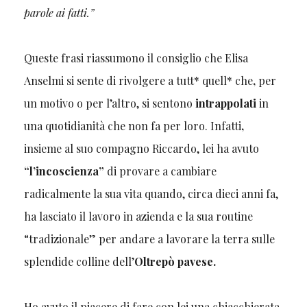
parole ai fatti.”
Queste frasi riassumono il consiglio che Elisa
Anselmi si sente di rivolgere a tutt* quell* che
,
per
un motivo o per l’altro, si sentono
intrappolati
in
una quotidianità che non fa per loro. Infatti
,
insieme al suo compagno Riccardo, lei ha avuto
“l’incoscienza”
di provare a cambiare
radicalmente la sua vita quando, circa dieci anni fa,
ha lasciato il lavoro in azienda e la sua routine
“tradizionale” per andare a lavorare la terra sulle
splendide colline dell’
Oltrepò pavese.
Ho avuto il piacere di fare con lei una chiacchierata