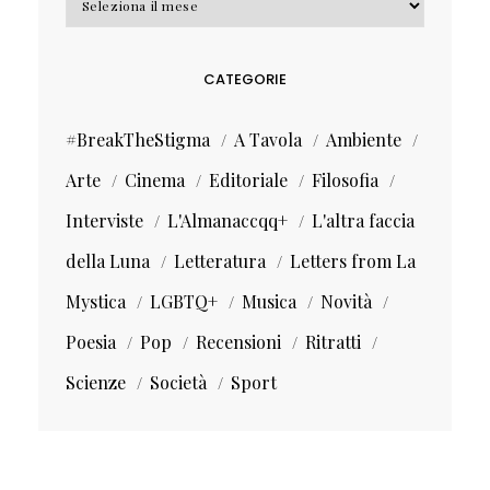
CATEGORIE
#BreakTheStigma
A Tavola
Ambiente
Arte
Cinema
Editoriale
Filosofia
Interviste
L'Almanaccqq+
L'altra faccia
della Luna
Letteratura
Letters from La
Mystica
LGBTQ+
Musica
Novità
Poesia
Pop
Recensioni
Ritratti
Scienze
Società
Sport