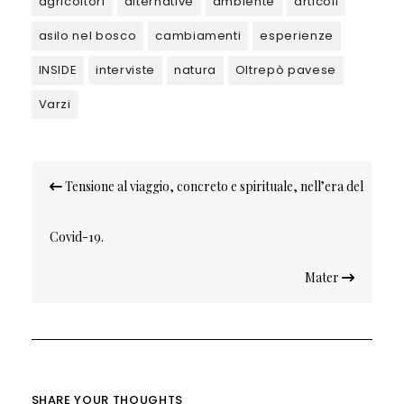
agricoltori
alternative
ambiente
articoli
asilo nel bosco
cambiamenti
esperienze
INSIDE
interviste
natura
Oltrepò pavese
Varzi
Navigazione
Tensione al viaggio, concreto e spirituale, nell’era del
articoli
Covid-19.
Mater
SHARE YOUR THOUGHTS