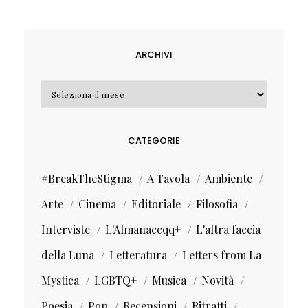
ARCHIVI
Archivi
CATEGORIE
#BreakTheStigma
A Tavola
Ambiente
Arte
Cinema
Editoriale
Filosofia
Interviste
L'Almanaccqq+
L'altra faccia
della Luna
Letteratura
Letters from La
Mystica
LGBTQ+
Musica
Novità
Poesia
Pop
Recensioni
Ritratti