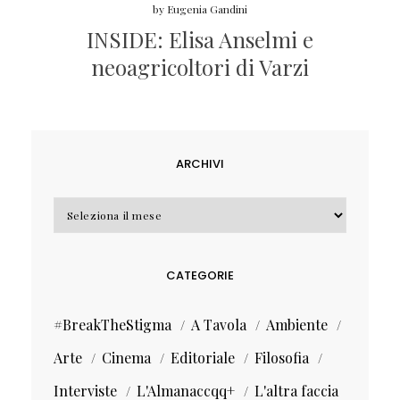
by
Eugenia Gandini
INSIDE: Elisa Anselmi e
neoagricoltori di Varzi
ARCHIVI
Archivi
CATEGORIE
#BreakTheStigma
A Tavola
Ambiente
Arte
Cinema
Editoriale
Filosofia
Interviste
L'Almanaccqq+
L'altra faccia