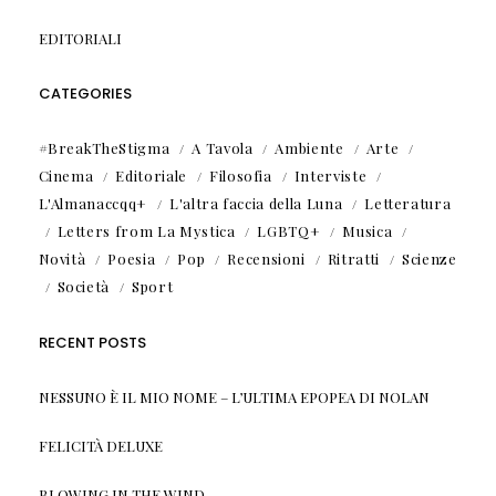
EDITORIALI
CATEGORIES
#BreakTheStigma
A Tavola
Ambiente
Arte
Cinema
Editoriale
Filosofia
Interviste
L'Almanaccqq+
L'altra faccia della Luna
Letteratura
Letters from La Mystica
LGBTQ+
Musica
Novità
Poesia
Pop
Recensioni
Ritratti
Scienze
Società
Sport
RECENT POSTS
NESSUNO È IL MIO NOME – L’ULTIMA EPOPEA DI NOLAN
FELICITÀ DELUXE
BLOWING IN THE WIND