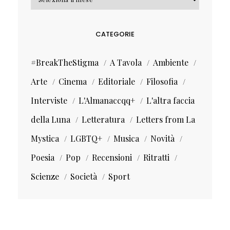
CATEGORIE
#BreakTheStigma
A Tavola
Ambiente
Arte
Cinema
Editoriale
Filosofia
Interviste
L'Almanaccqq+
L'altra faccia
della Luna
Letteratura
Letters from La
Mystica
LGBTQ+
Musica
Novità
Poesia
Pop
Recensioni
Ritratti
Scienze
Società
Sport