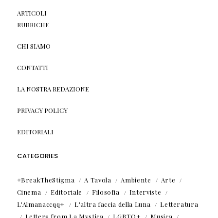
ARTICOLI
RUBRICHE
CHI SIAMO
CONTATTI
LA NOSTRA REDAZIONE
PRIVACY POLICY
EDITORIALI
CATEGORIES
#BreakTheStigma
A Tavola
Ambiente
Arte
Cinema
Editoriale
Filosofia
Interviste
L'Almanaccqq+
L'altra faccia della Luna
Letteratura
Letters from La Mystica
LGBTQ+
Musica