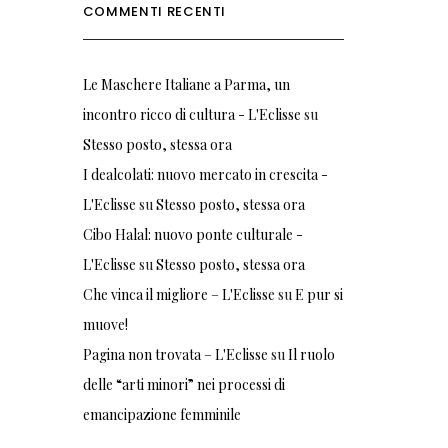
COMMENTI RECENTI
Le Maschere Italiane a Parma, un
incontro ricco di cultura - L'Eclisse
su
Stesso posto, stessa ora
I dealcolati: nuovo mercato in crescita -
L'Eclisse
su
Stesso posto, stessa ora
Cibo Halal: nuovo ponte culturale -
L'Eclisse
su
Stesso posto, stessa ora
Che vinca il migliore – L'Eclisse
su
E pur si
muove!
Pagina non trovata – L'Eclisse
su
Il ruolo
delle “arti minori” nei processi di
emancipazione femminile