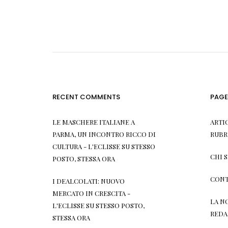
RECENT COMMENTS
PAGE
LE MASCHERE ITALIANE A
ARTI
PARMA, UN INCONTRO RICCO DI
RUBR
CULTURA - L'ECLISSE
SU
STESSO
CHI 
POSTO, STESSA ORA
CONT
I DEALCOLATI: NUOVO
MERCATO IN CRESCITA -
LA N
L'ECLISSE
SU
STESSO POSTO,
REDA
STESSA ORA