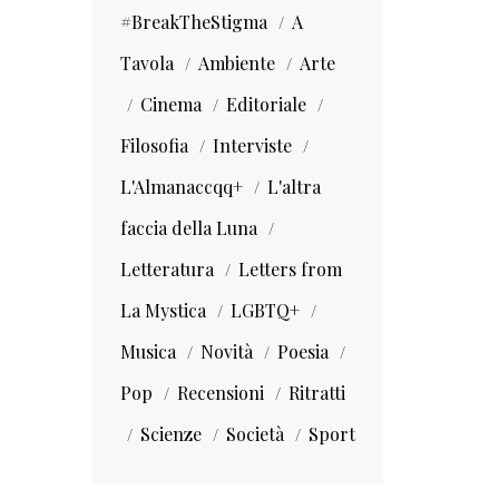
#BreakTheStigma
A
Tavola
Ambiente
Arte
Cinema
Editoriale
Filosofia
Interviste
L'Almanaccqq+
L'altra
faccia della Luna
Letteratura
Letters from
La Mystica
LGBTQ+
Musica
Novità
Poesia
Pop
Recensioni
Ritratti
Scienze
Società
Sport