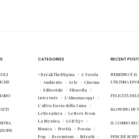
S
CATEGORIES
RECENT POST
COLI
#BreakTheStigma
A Tavola
NESSUNO È I
ICHE
L’ULTIMA EPO
Ambiente
Arte
Cinema
Editoriale
Filosofia
SIAMO
FELICITÀ DEL
Interviste
L'Almanaccqq+
L'altra faccia della Luna
ATTI
BLOWING IN 
Letteratura
Letters from
La Mystica
LGBTQ+
OSTRA
IL COSMO SE
Musica
Novità
Poesia
ZIONE
Pop
Recensioni
Ritratti
PERCHÉ SCRIVE