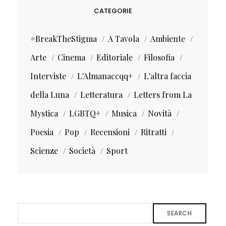
CATEGORIE
#BreakTheStigma
A Tavola
Ambiente
Arte
Cinema
Editoriale
Filosofia
Interviste
L'Almanaccqq+
L'altra faccia
della Luna
Letteratura
Letters from La
Mystica
LGBTQ+
Musica
Novità
Poesia
Pop
Recensioni
Ritratti
Scienze
Società
Sport
SEARCH