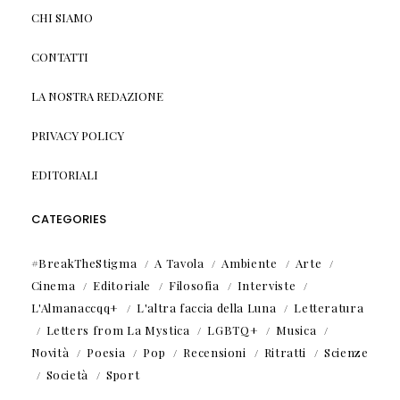
CHI SIAMO
CONTATTI
LA NOSTRA REDAZIONE
PRIVACY POLICY
EDITORIALI
CATEGORIES
#BreakTheStigma
A Tavola
Ambiente
Arte
Cinema
Editoriale
Filosofia
Interviste
L'Almanaccqq+
L'altra faccia della Luna
Letteratura
Letters from La Mystica
LGBTQ+
Musica
Novità
Poesia
Pop
Recensioni
Ritratti
Scienze
Società
Sport