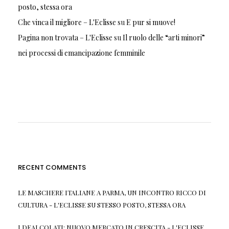
posto, stessa ora
Che vinca il migliore – L'Eclisse
su
E pur si muove!
Pagina non trovata – L'Eclisse
su
Il ruolo delle “arti minori”
nei processi di emancipazione femminile
RECENT COMMENTS
LE MASCHERE ITALIANE A PARMA, UN INCONTRO RICCO DI
CULTURA - L'ECLISSE
SU
STESSO POSTO, STESSA ORA
I DEALCOLATI: NUOVO MERCATO IN CRESCITA - L'ECLISSE