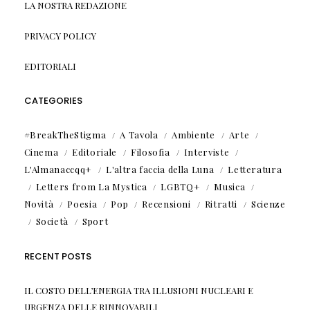
LA NOSTRA REDAZIONE
PRIVACY POLICY
EDITORIALI
CATEGORIES
#BreakTheStigma
A Tavola
Ambiente
Arte
Cinema
Editoriale
Filosofia
Interviste
L'Almanaccqq+
L'altra faccia della Luna
Letteratura
Letters from La Mystica
LGBTQ+
Musica
Novità
Poesia
Pop
Recensioni
Ritratti
Scienze
Società
Sport
RECENT POSTS
IL COSTO DELL’ENERGIA TRA ILLUSIONI NUCLEARI E
URGENZA DELLE RINNOVABILI