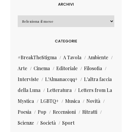
ARCHIVI
Archivi
CATEGORIE
#BreakTheStigma
A Tavola
Ambiente
Arte
Cinema
Editoriale
Filosofia
Interviste
L'Almanaccqq+
L'altra faccia
della Luna
Letteratura
Letters from La
Mystica
LGBTQ+
Musica
Novità
Poesia
Pop
Recensioni
Ritratti
Scienze
Società
Sport