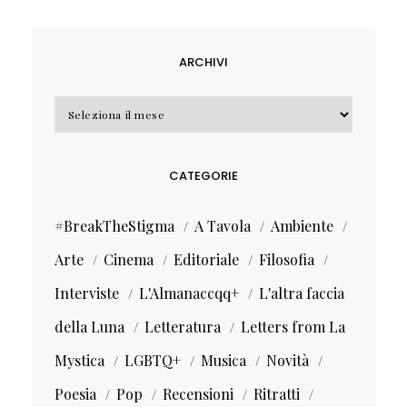
ARCHIVI
Archivi
CATEGORIE
#BreakTheStigma
A Tavola
Ambiente
Arte
Cinema
Editoriale
Filosofia
Interviste
L'Almanaccqq+
L'altra faccia
della Luna
Letteratura
Letters from La
Mystica
LGBTQ+
Musica
Novità
Poesia
Pop
Recensioni
Ritratti