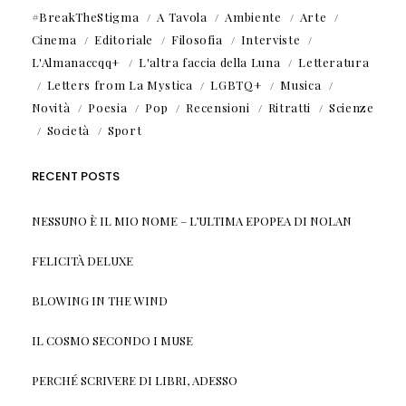
#BreakTheStigma
A Tavola
Ambiente
Arte
Cinema
Editoriale
Filosofia
Interviste
L'Almanaccqq+
L'altra faccia della Luna
Letteratura
Letters from La Mystica
LGBTQ+
Musica
Novità
Poesia
Pop
Recensioni
Ritratti
Scienze
Società
Sport
RECENT POSTS
NESSUNO È IL MIO NOME – L’ULTIMA EPOPEA DI NOLAN
FELICITÀ DELUXE
BLOWING IN THE WIND
IL COSMO SECONDO I MUSE
PERCHÉ SCRIVERE DI LIBRI, ADESSO