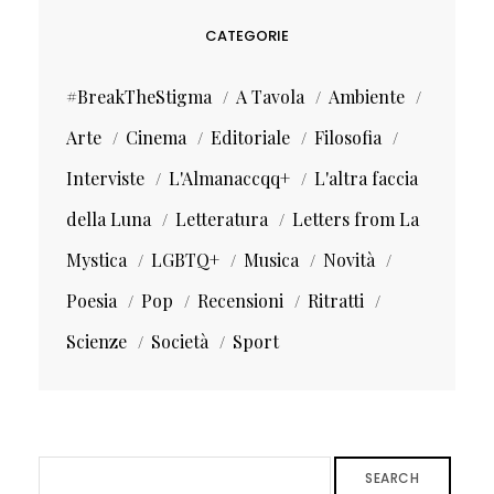
CATEGORIE
#BreakTheStigma
A Tavola
Ambiente
Arte
Cinema
Editoriale
Filosofia
Interviste
L'Almanaccqq+
L'altra faccia
della Luna
Letteratura
Letters from La
Mystica
LGBTQ+
Musica
Novità
Poesia
Pop
Recensioni
Ritratti
Scienze
Società
Sport
SEARCH