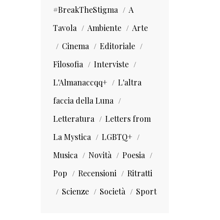
#BreakTheStigma
A
Tavola
Ambiente
Arte
Cinema
Editoriale
Filosofia
Interviste
L'Almanaccqq+
L'altra
faccia della Luna
Letteratura
Letters from
La Mystica
LGBTQ+
Musica
Novità
Poesia
Pop
Recensioni
Ritratti
Scienze
Società
Sport