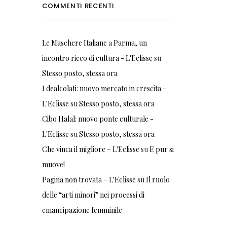
COMMENTI RECENTI
Le Maschere Italiane a Parma, un
incontro ricco di cultura - L'Eclisse
su
Stesso posto, stessa ora
I dealcolati: nuovo mercato in crescita -
L'Eclisse
su
Stesso posto, stessa ora
Cibo Halal: nuovo ponte culturale -
L'Eclisse
su
Stesso posto, stessa ora
Che vinca il migliore – L'Eclisse
su
E pur si
muove!
Pagina non trovata – L'Eclisse
su
Il ruolo
delle “arti minori” nei processi di
emancipazione femminile