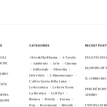
S
CATEGORIES
RECENT POST
COLI
#BreakTheStigma
A Tavola
FELICITÀ DEL
ICHE
Ambiente
Arte
Cinema
BLOWING IN 
Editoriale
Filosofia
SIAMO
Interviste
L'Almanaccqq+
IL COSMO SE
L'altra faccia della Luna
ATTI
Letteratura
Letters from
PERCHÉ SCRIVE
La Mystica
LGBTQ+
OSTRA
ADESSO
Musica
Novità
Poesia
ZIONE
Pop
Recensioni
Ritratti
L’UTOPIA DI SE