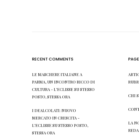
RECENT COMMENTS
PAGE
LE MASCHERE ITALIANE A
ARTI
PARMA, UN INCONTRO RICCO DI
RUBR
CULTURA - L'ECLISSE
SU
STESSO
CHI 
POSTO, STESSA ORA
CONT
I DEALCOLATI: NUOVO
MERCATO IN CRESCITA -
LA N
L'ECLISSE
SU
STESSO POSTO,
REDA
STESSA ORA