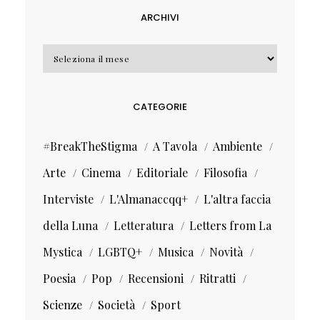
ARCHIVI
Archivi
CATEGORIE
#BreakTheStigma
A Tavola
Ambiente
Arte
Cinema
Editoriale
Filosofia
Interviste
L'Almanaccqq+
L'altra faccia
della Luna
Letteratura
Letters from La
Mystica
LGBTQ+
Musica
Novità
Poesia
Pop
Recensioni
Ritratti
Scienze
Società
Sport