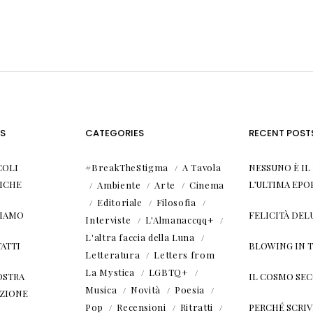
S
CATEGORIES
RECENT POST
COLI
#BreakTheStigma
A Tavola
NESSUNO È I
ICHE
L’ULTIMA EPO
Ambiente
Arte
Cinema
Editoriale
Filosofia
SIAMO
FELICITÀ DEL
Interviste
L'Almanaccqq+
L'altra faccia della Luna
ATTI
BLOWING IN 
Letteratura
Letters from
La Mystica
LGBTQ+
OSTRA
IL COSMO SE
Musica
Novità
Poesia
ZIONE
Pop
Recensioni
Ritratti
PERCHÉ SCRIVE