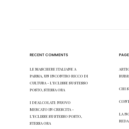
RECENT COMMENTS
PAGE
LE MASCHERE ITALIANE A
ARTI
PARMA, UN INCONTRO RICCO DI
RUBR
CULTURA - L'ECLISSE
SU
STESSO
CHI 
POSTO, STESSA ORA
CONT
I DEALCOLATI: NUOVO
MERCATO IN CRESCITA -
LA N
L'ECLISSE
SU
STESSO POSTO,
REDA
STESSA ORA