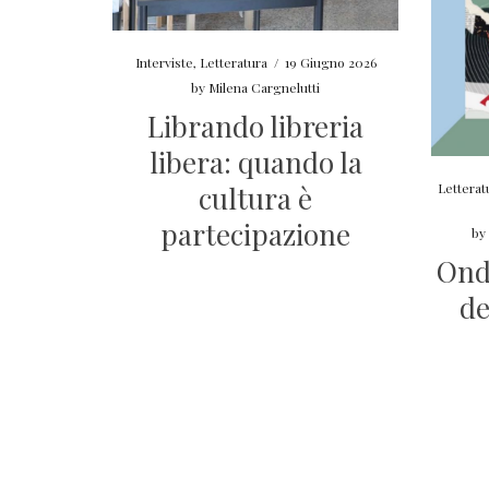
Interviste
,
Letteratura
/
19 Giugno 2026
by
Milena Cargnelutti
Librando libreria
libera: quando la
cultura è
Letterat
partecipazione
b
Onda
de