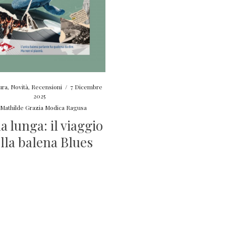
ura
,
Novità
,
Recensioni
/
7 Dicembre
2025
y
Mathilde Grazia Modica Ragusa
 lunga: il viaggio
lla balena Blues