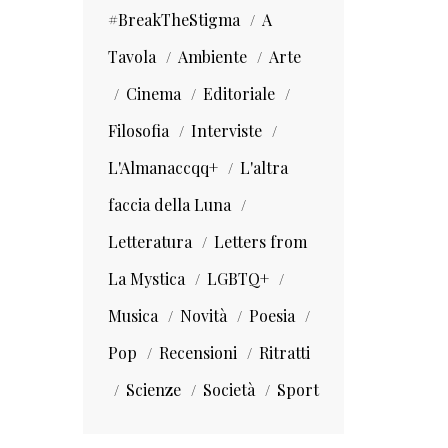
#BreakTheStigma
A
Tavola
Ambiente
Arte
Cinema
Editoriale
Filosofia
Interviste
L'Almanaccqq+
L'altra
faccia della Luna
Letteratura
Letters from
La Mystica
LGBTQ+
Musica
Novità
Poesia
Pop
Recensioni
Ritratti
Scienze
Società
Sport