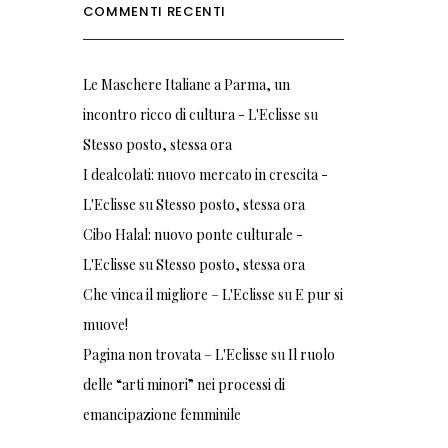
COMMENTI RECENTI
Le Maschere Italiane a Parma, un
incontro ricco di cultura - L'Eclisse
su
Stesso posto, stessa ora
I dealcolati: nuovo mercato in crescita -
L'Eclisse
su
Stesso posto, stessa ora
Cibo Halal: nuovo ponte culturale -
L'Eclisse
su
Stesso posto, stessa ora
Che vinca il migliore – L'Eclisse
su
E pur si
muove!
Pagina non trovata – L'Eclisse
su
Il ruolo
delle “arti minori” nei processi di
emancipazione femminile