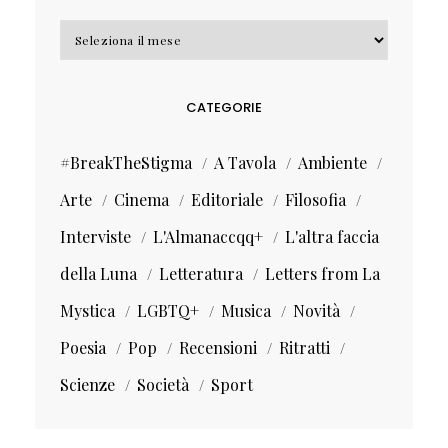
Archivi
CATEGORIE
#BreakTheStigma
A Tavola
Ambiente
Arte
Cinema
Editoriale
Filosofia
Interviste
L'Almanaccqq+
L'altra faccia
della Luna
Letteratura
Letters from La
Mystica
LGBTQ+
Musica
Novità
Poesia
Pop
Recensioni
Ritratti
Scienze
Società
Sport