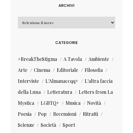
ARCHIVI
Archivi
CATEGORIE
#BreakTheStigma
A Tavola
Ambiente
Arte
Cinema
Editoriale
Filosofia
Interviste
L'Almanaccqq+
L'altra faccia
della Luna
Letteratura
Letters from La
Mystica
LGBTQ+
Musica
Novità
Poesia
Pop
Recensioni
Ritratti
Scienze
Società
Sport