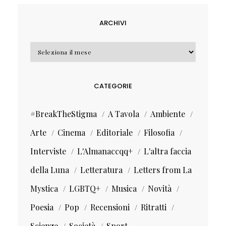
ARCHIVI
Archivi
CATEGORIE
#BreakTheStigma
A Tavola
Ambiente
Arte
Cinema
Editoriale
Filosofia
Interviste
L'Almanaccqq+
L'altra faccia
della Luna
Letteratura
Letters from La
Mystica
LGBTQ+
Musica
Novità
Poesia
Pop
Recensioni
Ritratti
Scienze
Società
Sport