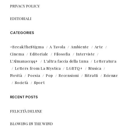
PRIVACY POLICY
EDITORIALI
CATEGORIES
#BreakTheStigma
A Tavola
Ambiente
Arte
Cinema
Editoriale
Filosofia
Interviste
L'Almanaccqq+
L'altra faccia della Luna
Letteratura
Letters from La Mystica
LGBTQ+
Musica
Novità
Poesia
Pop
Recensioni
Ritratti
Scienze
Società
Sport
RECENT POSTS
FELICITÀ DELUXE
BLOWING IN THE WIND