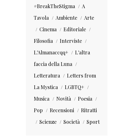
#BreakTheStigma
A
Tavola
Ambiente
Arte
Cinema
Editoriale
Filosofia
Interviste
L'Almanaccqq+
L'altra
faccia della Luna
Letteratura
Letters from
La Mystica
LGBTQ+
Musica
Novità
Poesia
Pop
Recensioni
Ritratti
Scienze
Società
Sport