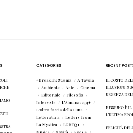
S
CATEGORIES
RECENT POST
COLI
#BreakTheStigma
A Tavola
IL COSTO DEL
ICHE
ILLUSIONI NU
Ambiente
Arte
Cinema
URGENZA DEL
Editoriale
Filosofia
SIAMO
Interviste
L'Almanaccqq+
NESSUNO È I
L'altra faccia della Luna
ATTI
L’ULTIMA EPO
Letteratura
Letters from
La Mystica
LGBTQ+
OSTRA
FELICITÀ DEL
Musica
Novità
Poesia