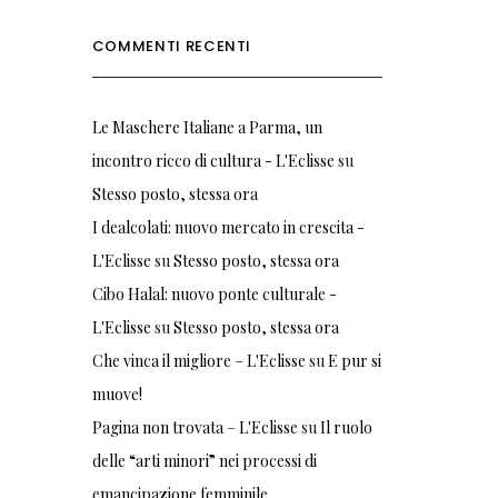
COMMENTI RECENTI
Le Maschere Italiane a Parma, un
incontro ricco di cultura - L'Eclisse
su
Stesso posto, stessa ora
I dealcolati: nuovo mercato in crescita -
L'Eclisse
su
Stesso posto, stessa ora
Cibo Halal: nuovo ponte culturale -
L'Eclisse
su
Stesso posto, stessa ora
Che vinca il migliore – L'Eclisse
su
E pur si
muove!
Pagina non trovata – L'Eclisse
su
Il ruolo
delle “arti minori” nei processi di
emancipazione femminile