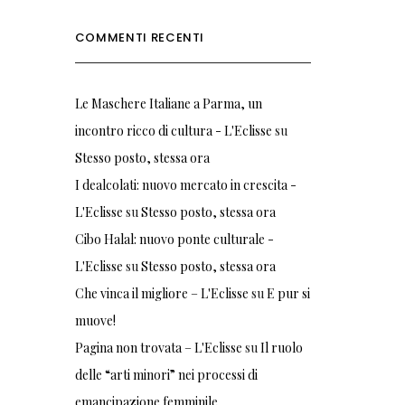
COMMENTI RECENTI
Le Maschere Italiane a Parma, un
incontro ricco di cultura - L'Eclisse
su
Stesso posto, stessa ora
I dealcolati: nuovo mercato in crescita -
L'Eclisse
su
Stesso posto, stessa ora
Cibo Halal: nuovo ponte culturale -
L'Eclisse
su
Stesso posto, stessa ora
Che vinca il migliore – L'Eclisse
su
E pur si
muove!
Pagina non trovata – L'Eclisse
su
Il ruolo
delle “arti minori” nei processi di
emancipazione femminile