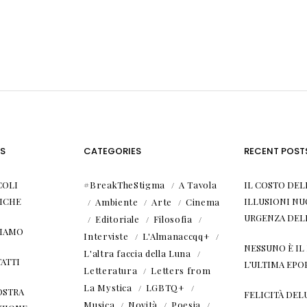
S
CATEGORIES
RECENT POST
COLI
#BreakTheStigma
A Tavola
IL COSTO DEL
ICHE
ILLUSIONI NU
Ambiente
Arte
Cinema
URGENZA DEL
Editoriale
Filosofia
SIAMO
Interviste
L'Almanaccqq+
NESSUNO È I
L'altra faccia della Luna
ATTI
L’ULTIMA EPO
Letteratura
Letters from
La Mystica
LGBTQ+
OSTRA
FELICITÀ DEL
Musica
Novità
Poesia