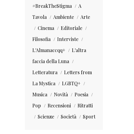
#BreakTheStigma
A
Tavola
Ambiente
Arte
Cinema
Editoriale
Filosofia
Interviste
L'Almanaccqq+
L'altra
faccia della Luna
Letteratura
Letters from
La Mystica
LGBTQ+
Musica
Novità
Poesia
Pop
Recensioni
Ritratti
Scienze
Società
Sport