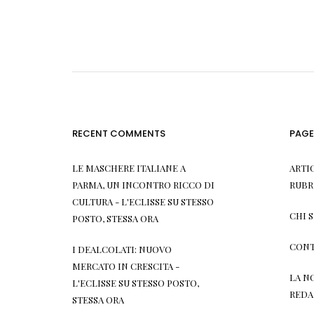
RECENT COMMENTS
PAGE
LE MASCHERE ITALIANE A
ARTI
PARMA, UN INCONTRO RICCO DI
RUBR
CULTURA - L'ECLISSE
SU
STESSO
CHI 
POSTO, STESSA ORA
CONT
I DEALCOLATI: NUOVO
MERCATO IN CRESCITA -
LA N
L'ECLISSE
SU
STESSO POSTO,
REDA
STESSA ORA