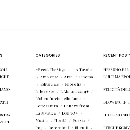
S
CATEGORIES
RECENT POST
COLI
#BreakTheStigma
A Tavola
NESSUNO È I
ICHE
L’ULTIMA EPO
Ambiente
Arte
Cinema
Editoriale
Filosofia
SIAMO
FELICITÀ DEL
Interviste
L'Almanaccqq+
L'altra faccia della Luna
ATTI
BLOWING IN 
Letteratura
Letters from
La Mystica
LGBTQ+
OSTRA
IL COSMO SE
Musica
Novità
Poesia
ZIONE
Pop
Recensioni
Ritratti
PERCHÉ SCRIVE