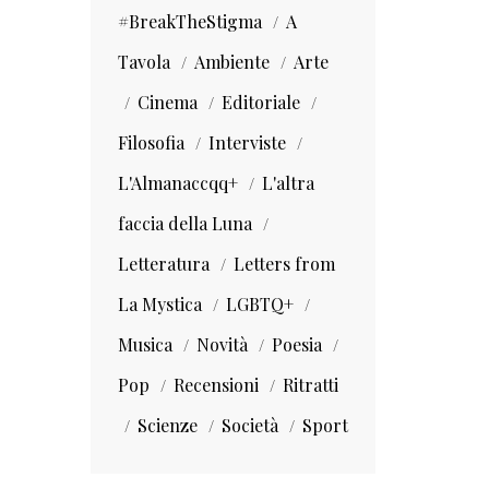
#BreakTheStigma
A
Tavola
Ambiente
Arte
Cinema
Editoriale
Filosofia
Interviste
L'Almanaccqq+
L'altra
faccia della Luna
Letteratura
Letters from
La Mystica
LGBTQ+
Musica
Novità
Poesia
Pop
Recensioni
Ritratti
Scienze
Società
Sport