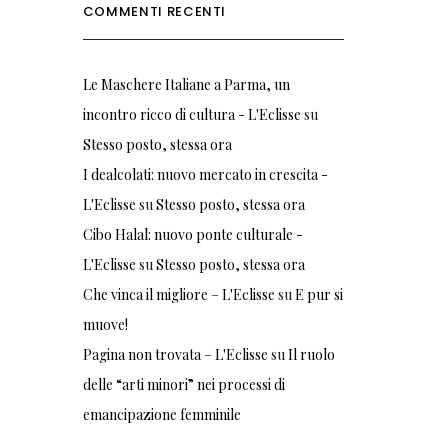
COMMENTI RECENTI
Le Maschere Italiane a Parma, un
incontro ricco di cultura - L'Eclisse
su
Stesso posto, stessa ora
I dealcolati: nuovo mercato in crescita -
L'Eclisse
su
Stesso posto, stessa ora
Cibo Halal: nuovo ponte culturale -
L'Eclisse
su
Stesso posto, stessa ora
Che vinca il migliore – L'Eclisse
su
E pur si
muove!
Pagina non trovata – L'Eclisse
su
Il ruolo
delle “arti minori” nei processi di
emancipazione femminile