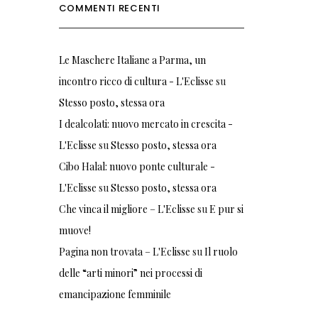
COMMENTI RECENTI
Le Maschere Italiane a Parma, un
incontro ricco di cultura - L'Eclisse
su
Stesso posto, stessa ora
I dealcolati: nuovo mercato in crescita -
L'Eclisse
su
Stesso posto, stessa ora
Cibo Halal: nuovo ponte culturale -
L'Eclisse
su
Stesso posto, stessa ora
Che vinca il migliore – L'Eclisse
su
E pur si
muove!
Pagina non trovata – L'Eclisse
su
Il ruolo
delle “arti minori” nei processi di
emancipazione femminile