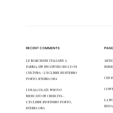
RECENT COMMENTS
PAGE
LE MASCHERE ITALIANE A
ARTI
PARMA, UN INCONTRO RICCO DI
RUBR
CULTURA - L'ECLISSE
SU
STESSO
CHI 
POSTO, STESSA ORA
CONT
I DEALCOLATI: NUOVO
MERCATO IN CRESCITA -
LA N
L'ECLISSE
SU
STESSO POSTO,
REDA
STESSA ORA