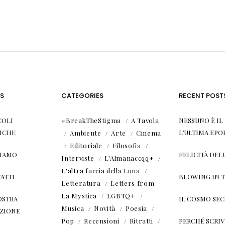
S
CATEGORIES
RECENT POST
COLI
#BreakTheStigma
A Tavola
NESSUNO È I
ICHE
L’ULTIMA EPO
Ambiente
Arte
Cinema
Editoriale
Filosofia
SIAMO
FELICITÀ DEL
Interviste
L'Almanaccqq+
L'altra faccia della Luna
ATTI
BLOWING IN 
Letteratura
Letters from
La Mystica
LGBTQ+
OSTRA
IL COSMO SE
Musica
Novità
Poesia
ZIONE
Pop
Recensioni
Ritratti
PERCHÉ SCRIVE