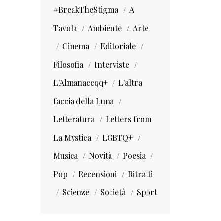
#BreakTheStigma
A
Tavola
Ambiente
Arte
Cinema
Editoriale
Filosofia
Interviste
L'Almanaccqq+
L'altra
faccia della Luna
Letteratura
Letters from
La Mystica
LGBTQ+
Musica
Novità
Poesia
Pop
Recensioni
Ritratti
Scienze
Società
Sport