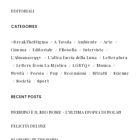
EDITORIALI
CATEGORIES
#BreakTheStigma
A Tavola
Ambiente
Arte
Cinema
Editoriale
Filosofia
Interviste
L'Almanaccqq+
L'altra faccia della Luna
Letteratura
Letters from La Mystica
LGBTQ+
Musica
Novità
Poesia
Pop
Recensioni
Ritratti
Scienze
Società
Sport
RECENT POSTS
NESSUNO È IL MIO NOME – L’ULTIMA EPOPEA DI NOLAN
FELICITÀ DELUXE
BLOWING IN THE WIND