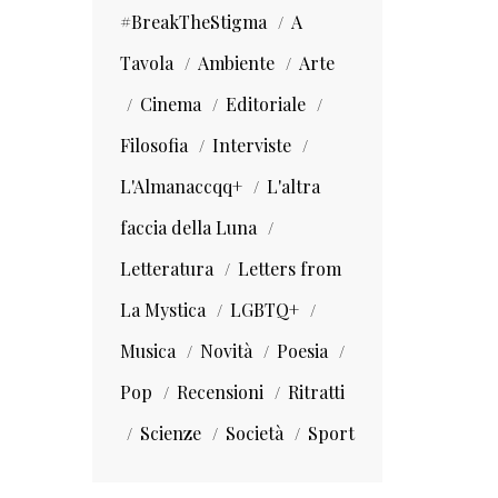
#BreakTheStigma
A
Tavola
Ambiente
Arte
Cinema
Editoriale
Filosofia
Interviste
L'Almanaccqq+
L'altra
faccia della Luna
Letteratura
Letters from
La Mystica
LGBTQ+
Musica
Novità
Poesia
Pop
Recensioni
Ritratti
Scienze
Società
Sport