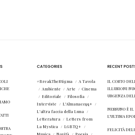
S
CATEGORIES
RECENT POST
COLI
#BreakTheStigma
A Tavola
IL COSTO DEL
ICHE
ILLUSIONI NU
Ambiente
Arte
Cinema
URGENZA DEL
Editoriale
Filosofia
SIAMO
Interviste
L'Almanaccqq+
NESSUNO È I
L'altra faccia della Luna
ATTI
L’ULTIMA EPO
Letteratura
Letters from
La Mystica
LGBTQ+
OSTRA
FELICITÀ DEL
Musica
Novità
Poesia