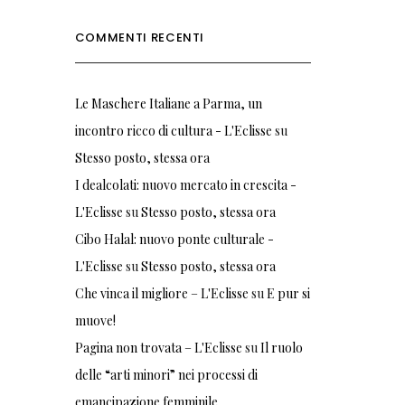
COMMENTI RECENTI
Le Maschere Italiane a Parma, un
incontro ricco di cultura - L'Eclisse
su
Stesso posto, stessa ora
I dealcolati: nuovo mercato in crescita -
L'Eclisse
su
Stesso posto, stessa ora
Cibo Halal: nuovo ponte culturale -
L'Eclisse
su
Stesso posto, stessa ora
Che vinca il migliore – L'Eclisse
su
E pur si
muove!
Pagina non trovata – L'Eclisse
su
Il ruolo
delle “arti minori” nei processi di
emancipazione femminile