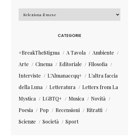
Archivi
CATEGORIE
#BreakTheStigma
A Tavola
Ambiente
Arte
Cinema
Editoriale
Filosofia
Interviste
L'Almanaccqq+
L'altra faccia
della Luna
Letteratura
Letters from La
Mystica
LGBTQ+
Musica
Novità
Poesia
Pop
Recensioni
Ritratti
Scienze
Società
Sport