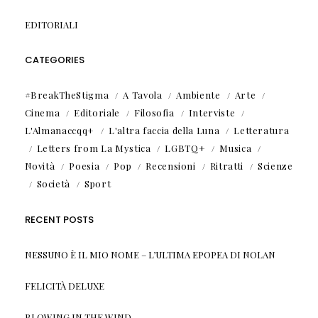
EDITORIALI
CATEGORIES
#BreakTheStigma
A Tavola
Ambiente
Arte
Cinema
Editoriale
Filosofia
Interviste
L'Almanaccqq+
L'altra faccia della Luna
Letteratura
Letters from La Mystica
LGBTQ+
Musica
Novità
Poesia
Pop
Recensioni
Ritratti
Scienze
Società
Sport
RECENT POSTS
NESSUNO È IL MIO NOME – L’ULTIMA EPOPEA DI NOLAN
FELICITÀ DELUXE
BLOWING IN THE WIND