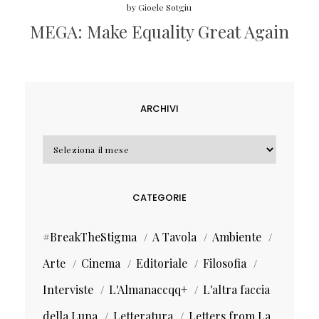
by
Gioele Sotgiu
MEGA: Make Equality Great Again
ARCHIVI
Archivi
CATEGORIE
#BreakTheStigma
A Tavola
Ambiente
Arte
Cinema
Editoriale
Filosofia
Interviste
L'Almanaccqq+
L'altra faccia
della Luna
Letteratura
Letters from La