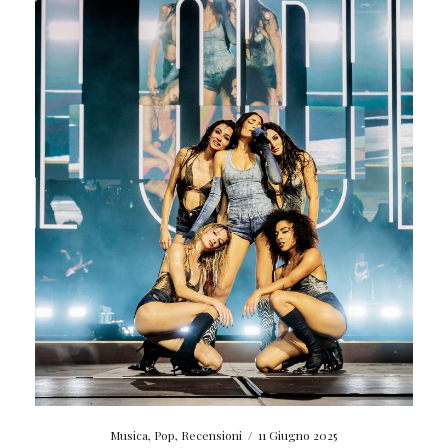
Musica
,
Pop
,
Recensioni
/
11 Giugno 2025