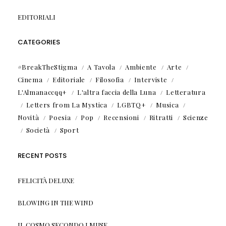
EDITORIALI
CATEGORIES
#BreakTheStigma
A Tavola
Ambiente
Arte
Cinema
Editoriale
Filosofia
Interviste
L'Almanaccqq+
L'altra faccia della Luna
Letteratura
Letters from La Mystica
LGBTQ+
Musica
Novità
Poesia
Pop
Recensioni
Ritratti
Scienze
Società
Sport
RECENT POSTS
FELICITÀ DELUXE
BLOWING IN THE WIND
IL COSMO SECONDO I MUSE