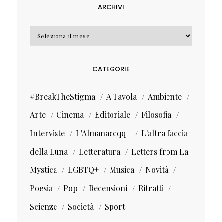
ARCHIVI
Archivi
CATEGORIE
#BreakTheStigma
A Tavola
Ambiente
Arte
Cinema
Editoriale
Filosofia
Interviste
L'Almanaccqq+
L'altra faccia
della Luna
Letteratura
Letters from La
Mystica
LGBTQ+
Musica
Novità
Poesia
Pop
Recensioni
Ritratti
Scienze
Società
Sport