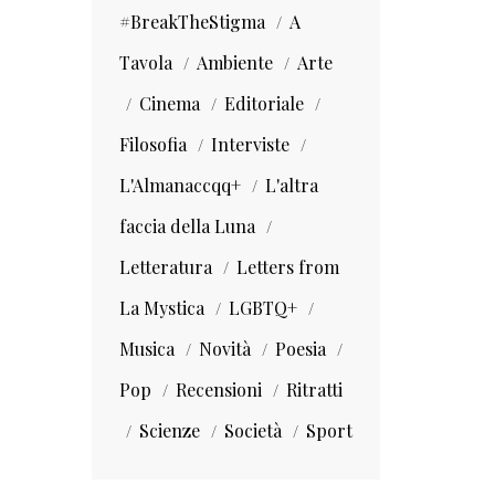
#BreakTheStigma
A
Tavola
Ambiente
Arte
Cinema
Editoriale
Filosofia
Interviste
L'Almanaccqq+
L'altra
faccia della Luna
Letteratura
Letters from
La Mystica
LGBTQ+
Musica
Novità
Poesia
Pop
Recensioni
Ritratti
Scienze
Società
Sport