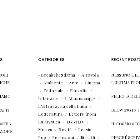
S
CATEGORIES
RECENT POST
COLI
#BreakTheStigma
A Tavola
NESSUNO È I
ICHE
L’ULTIMA EPO
Ambiente
Arte
Cinema
Editoriale
Filosofia
SIAMO
FELICITÀ DEL
Interviste
L'Almanaccqq+
L'altra faccia della Luna
ATTI
BLOWING IN 
Letteratura
Letters from
La Mystica
LGBTQ+
OSTRA
IL COSMO SE
Musica
Novità
Poesia
ZIONE
Pop
Recensioni
Ritratti
PERCHÉ SCRIVE