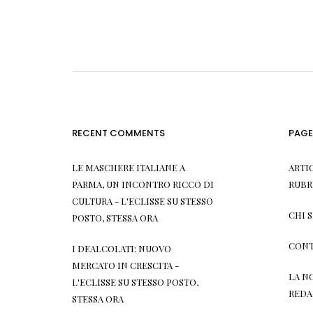
RECENT COMMENTS
PAGE
LE MASCHERE ITALIANE A
ARTI
PARMA, UN INCONTRO RICCO DI
RUBR
CULTURA - L'ECLISSE
SU
STESSO
CHI 
POSTO, STESSA ORA
CONT
I DEALCOLATI: NUOVO
MERCATO IN CRESCITA -
LA N
L'ECLISSE
SU
STESSO POSTO,
REDA
STESSA ORA