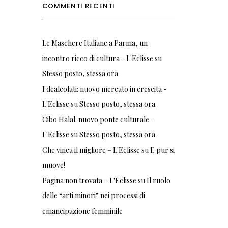
COMMENTI RECENTI
Le Maschere Italiane a Parma, un
incontro ricco di cultura - L'Eclisse
su
Stesso posto, stessa ora
I dealcolati: nuovo mercato in crescita -
L'Eclisse
su
Stesso posto, stessa ora
Cibo Halal: nuovo ponte culturale -
L'Eclisse
su
Stesso posto, stessa ora
Che vinca il migliore – L'Eclisse
su
E pur si
muove!
Pagina non trovata – L'Eclisse
su
Il ruolo
delle “arti minori” nei processi di
emancipazione femminile