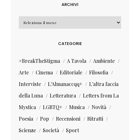
ARCHIVI
Archivi
CATEGORIE
#BreakTheStigma
A Tavola
Ambiente
Arte
Cinema
Editoriale
Filosofia
Interviste
L'Almanaccqq+
L'altra faccia
della Luna
Letteratura
Letters from La
Mystica
LGBTQ+
Musica
Novità
Poesia
Pop
Recensioni
Ritratti
Scienze
Società
Sport