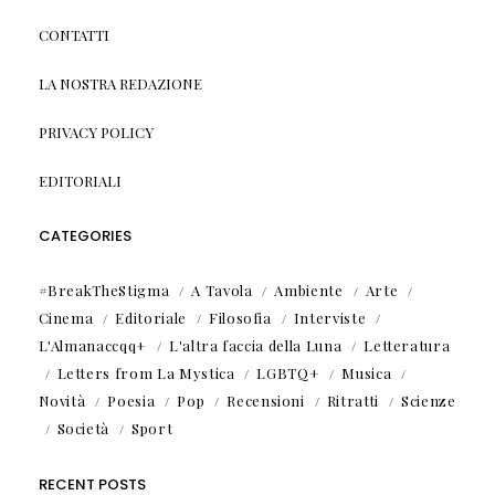
CONTATTI
LA NOSTRA REDAZIONE
PRIVACY POLICY
EDITORIALI
CATEGORIES
#BreakTheStigma
A Tavola
Ambiente
Arte
Cinema
Editoriale
Filosofia
Interviste
L'Almanaccqq+
L'altra faccia della Luna
Letteratura
Letters from La Mystica
LGBTQ+
Musica
Novità
Poesia
Pop
Recensioni
Ritratti
Scienze
Società
Sport
RECENT POSTS