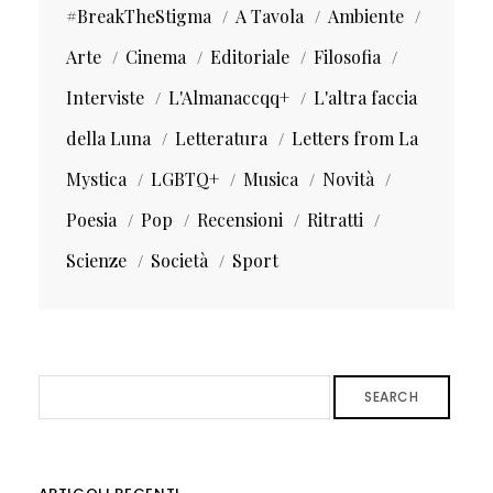
#BreakTheStigma
A Tavola
Ambiente
Arte
Cinema
Editoriale
Filosofia
Interviste
L'Almanaccqq+
L'altra faccia
della Luna
Letteratura
Letters from La
Mystica
LGBTQ+
Musica
Novità
Poesia
Pop
Recensioni
Ritratti
Scienze
Società
Sport
SEARCH