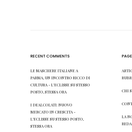
RECENT COMMENTS
PAGE
LE MASCHERE ITALIANE A
ARTI
PARMA, UN INCONTRO RICCO DI
RUBR
CULTURA - L'ECLISSE
SU
STESSO
CHI 
POSTO, STESSA ORA
CONT
I DEALCOLATI: NUOVO
MERCATO IN CRESCITA -
LA N
L'ECLISSE
SU
STESSO POSTO,
REDA
STESSA ORA