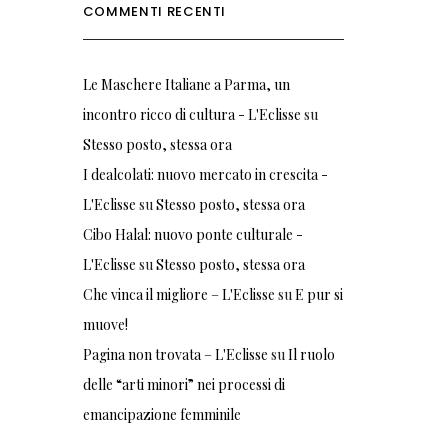
COMMENTI RECENTI
Le Maschere Italiane a Parma, un
incontro ricco di cultura - L'Eclisse
su
Stesso posto, stessa ora
I dealcolati: nuovo mercato in crescita -
L'Eclisse
su
Stesso posto, stessa ora
Cibo Halal: nuovo ponte culturale -
L'Eclisse
su
Stesso posto, stessa ora
Che vinca il migliore – L'Eclisse
su
E pur si
muove!
Pagina non trovata – L'Eclisse
su
Il ruolo
delle “arti minori” nei processi di
emancipazione femminile