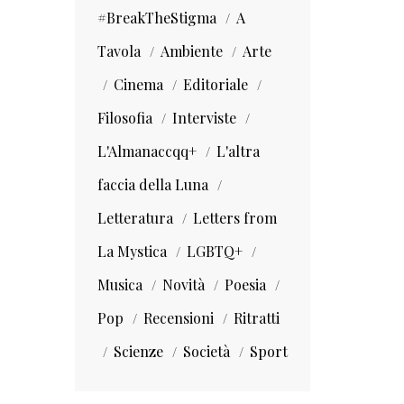
#BreakTheStigma
A
Tavola
Ambiente
Arte
Cinema
Editoriale
Filosofia
Interviste
L'Almanaccqq+
L'altra
faccia della Luna
Letteratura
Letters from
La Mystica
LGBTQ+
Musica
Novità
Poesia
Pop
Recensioni
Ritratti
Scienze
Società
Sport