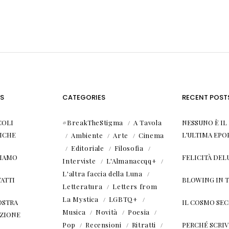
S
CATEGORIES
RECENT POST
COLI
#BreakTheStigma
A Tavola
NESSUNO È I
ICHE
L’ULTIMA EPO
Ambiente
Arte
Cinema
Editoriale
Filosofia
SIAMO
FELICITÀ DEL
Interviste
L'Almanaccqq+
L'altra faccia della Luna
ATTI
BLOWING IN 
Letteratura
Letters from
La Mystica
LGBTQ+
OSTRA
IL COSMO SE
Musica
Novità
Poesia
ZIONE
Pop
Recensioni
Ritratti
PERCHÉ SCRIVE